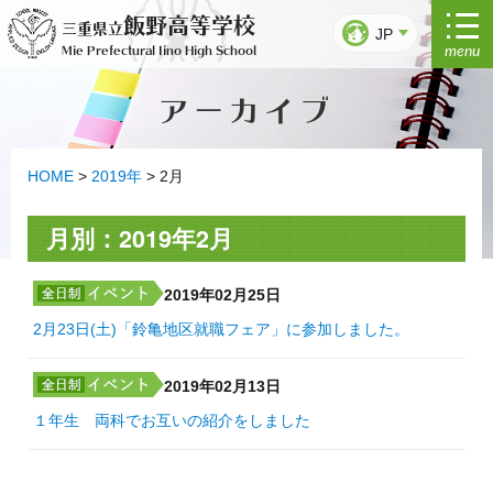
コ
飯野高等学校
三重県立
ン
JP
menu
Mie Prefectural Iino High School
テ
ン
アーカイブ
ツ
へ
ス
キ
HOME
>
2019年
>
2月
ッ
プ
月別：2019年2月
2019年02月25日
2月23日(土)「鈴亀地区就職フェア」に参加しました。
2019年02月13日
１年生 両科でお互いの紹介をしました