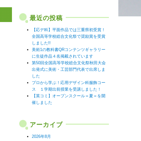
最近の投稿
【応デ科】平面作品では三重県初受賞！
全国高等学校総合文化祭で奨励賞を受賞
しました!!
美術1の教科書QRコンテンツギャラリー
に生徒作品４名掲載されています
第50回全国高等学校総合文化祭秋田大会
出発式に美術・工芸部門代表で出席しま
した
プロから学ぶ！応用デザイン科服飾コー
ス １学期出前授業を受講しました！
【英コミ】オープンスクール＝夏＝を開
催しました
アーカイブ
2026年8月