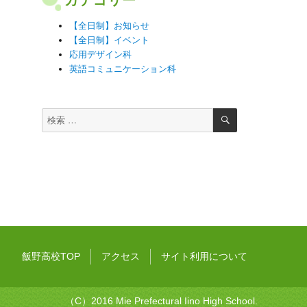
【全日制】お知らせ
【全日制】イベント
応用デザイン科
英語コミュニケーション科
検
検
索
索
対
象:
飯野高校TOP
アクセス
サイト利用について
（C）2016 Mie Prefectural Iino High School.