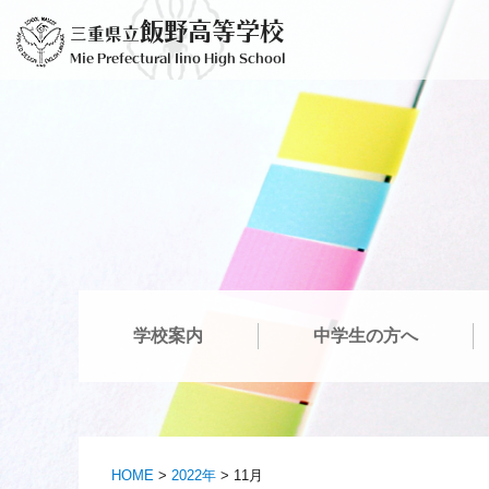
コ
飯野高等学校
三重県立
ン
Mie Prefectural Iino High School
テ
ン
ツ
へ
ス
キ
ッ
プ
学校案内
中学生の方へ
HOME
>
2022年
>
11月