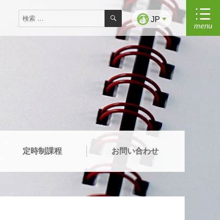
検
検
索
JP
menu
索
対
象:
定時制課程
お問い合わせ