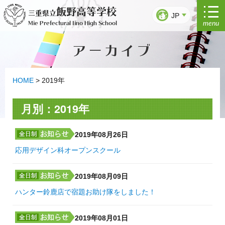
コ
飯野高等学校
三重県立
ン
JP
menu
Mie Prefectural Iino High School
テ
ン
アーカイブ
ツ
へ
ス
キ
HOME
>
2019年
ッ
プ
月別：2019年
2019年08月26日
応用デザイン科オープンスクール
2019年08月09日
ハンター鈴鹿店で宿題お助け隊をしました！
2019年08月01日