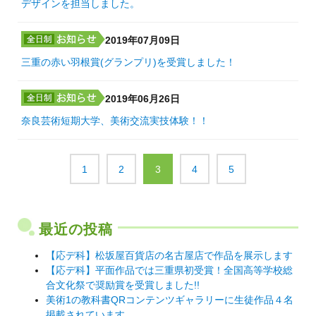
デザインを担当しました。
2019年07月09日
三重の赤い羽根賞(グランプリ)を受賞しました！
2019年06月26日
奈良芸術短期大学、美術交流実技体験！！
1
2
3
4
5
最近の投稿
【応デ科】松坂屋百貨店の名古屋店で作品を展示します
【応デ科】平面作品では三重県初受賞！全国高等学校総
合文化祭で奨励賞を受賞しました!!
美術1の教科書QRコンテンツギャラリーに生徒作品４名
掲載されています