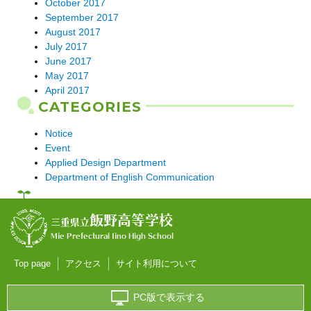
October 2017
September 2017
August 2017
July 2017
June 2017
May 2017
April 2017
CATEGORIES
Notice
Event
Applied Design Department
Department of English Communication
飯野高等学校
三重県立
Mie Prefectural Iino High School
Top page
アクセス
サイト利用について
PC版で表示する