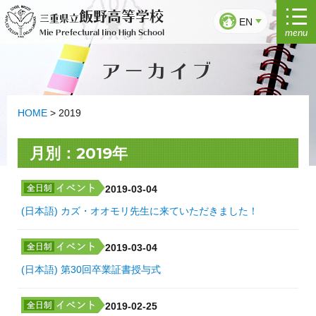
Skip
飯野高等学校
三重県立
to
EN
menu
Mie Prefectural Iino High School
content
アーカイブ
HOME
>
2019
月別：2019年
2019-03-04
(日本語) カズ・オオモリ先生に来ていただきました！
2019-03-04
(日本語) 第30回卒業証書授与式
2019-02-25