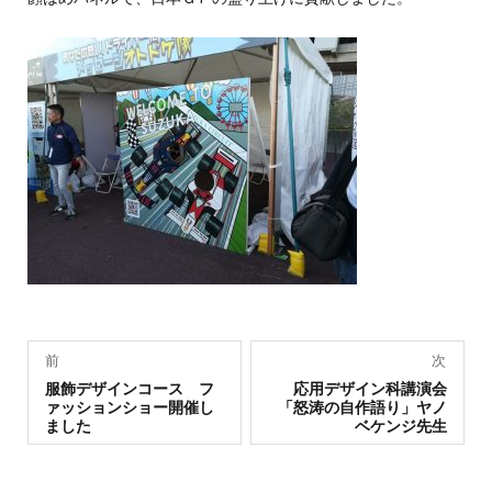
投
前
次
過
稿
次
服飾デザインコース フ
応用デザイン科講演会
去
の
ァッションショー開催し
「怒涛の自作語り」ヤノ
の
投
ナ
ました
ベケンジ先生
投
稿:
稿:
ビ
ゲ