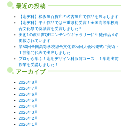
最近の投稿
ー
シ
【応デ科】松坂屋百貨店の名古屋店で作品を展示します
【応デ科】平面作品では三重県初受賞！全国高等学校総
ョ
合文化祭で奨励賞を受賞しました!!
ン
美術1の教科書QRコンテンツギャラリーに生徒作品４名
掲載されています
第50回全国高等学校総合文化祭秋田大会出発式に美術・
工芸部門代表で出席しました
プロから学ぶ！応用デザイン科服飾コース １学期出前
授業を受講しました！
アーカイブ
2026年8月
2026年7月
2026年6月
2026年5月
2026年4月
2026年3月
2026年2月
2026年1月