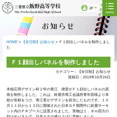
コ
飯野高等学校
三重県立
ン
JP
menu
Mie Prefectural Iino High School
テ
ン
お知らせ
ツ
へ
ス
キ
HOME
>
【全日制】お知らせ
>
Ｆ１顔出しパネルを制作しまし
ッ
た
プ
Ｆ１顔出しパネルを制作しました
カテゴリー：【全日制】お知らせ
投稿日：2019年10月24日
本校応用デザイン科２年の青江 律君がＦ１顔出しパネルの原
画を制作しました。これは、鈴鹿市商工会議所青年部様より本
校が依頼をうけ、青江君がデザインを担当したものです。１０
月１１日から１３日に開催された日本ＧＰ期間中に鈴鹿サーキ
ット内のＰＲブースに設置されました。実物は１．８ｍ四方の
顔はめパネルで、日本ＧＰの盛り上げに貢献しました。