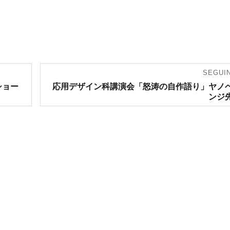
SEGUI
Artigo
ショー
応用デザイン科講演会「怒涛の自作語り」ヤノ
seguinte:
ンジ