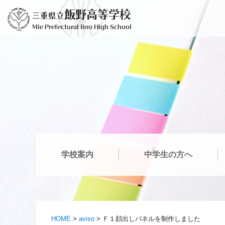
Saltar
飯野高等学校
三重県立
para
Mie Prefectural Iino High School
o
conteúdo
学校案内
中学生の方へ
HOME
>
aviso
>
Ｆ１顔出しパネルを制作しました