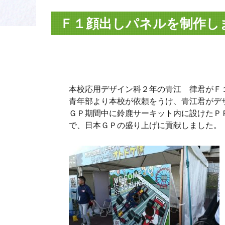
Ｆ１顔出しパネルを制作し
本校応用デザイン科２年の青江 律君がＦ
青年部より本校が依頼をうけ、青江君がデ
ＧＰ期間中に鈴鹿サーキット内に設けたＰ
で、日本ＧＰの盛り上げに貢献しました。