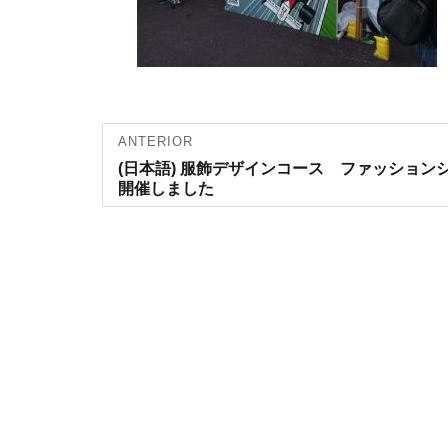
Navegação
ANTERIOR
Artigo
(日本語) 服飾デザインコース ファッション
de artigos
anterior:
開催しました