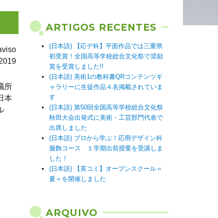
ARTIGOS RECENTES
(日本語) 【応デ科】平面作品では三重県
iso
初受賞！全国高等学校総合文化祭で奨励
2019
賞を受賞しました!!
(日本語) 美術1の教科書QRコンテンツギ
議所
ャラリーに生徒作品４名掲載されていま
す
日本
(日本語) 第50回全国高等学校総合文化祭
ル
秋田大会出発式に美術・工芸部門代表で
出席しました
(日本語) プロから学ぶ！応用デザイン科
服飾コース １学期出前授業を受講しま
した！
(日本語) 【英コミ】オープンスクール＝
夏＝を開催しました
ARQUIVO