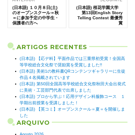
Artigo
de artigos
Artigo
(日本語) １０月８日(土)
(日本語) 桜花学園大学
anterior:
seguinte:
のオープンスクール＝秋
第13回English Story
＝に参加予定の中学生・
Telling Contest 最優秀
保護者の方へ
賞
ARTIGOS RECENTES
(日本語) 【応デ科】平面作品では三重県初受賞！全国高
等学校総合文化祭で奨励賞を受賞しました!!
(日本語) 美術1の教科書QRコンテンツギャラリーに生徒
作品４名掲載されています
(日本語) 第50回全国高等学校総合文化祭秋田大会出発式
に美術・工芸部門代表で出席しました
(日本語) プロから学ぶ！応用デザイン科服飾コース １
学期出前授業を受講しました！
(日本語) 【英コミ】オープンスクール＝夏＝を開催しま
した
ARQUIVO
Agosto 2026