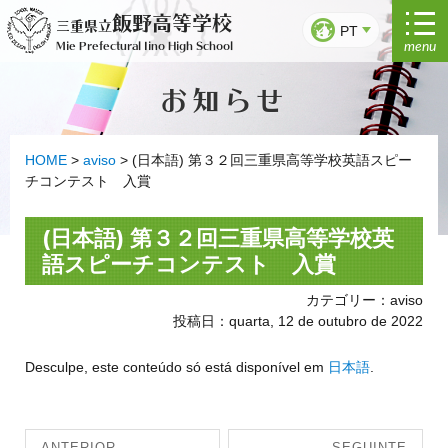
Saltar
飯野高等学校
三重県立
para
PT
menu
Mie Prefectural Iino High School
o
conteúdo
お知らせ
HOME
>
aviso
>
(日本語) 第３２回三重県高等学校英語スピー
チコンテスト 入賞
(日本語) 第３２回三重県高等学校英
語スピーチコンテスト 入賞
カテゴリー：aviso
投稿日：quarta, 12 de outubro de 2022
Desculpe, este conteúdo só está disponível em
日本語
.
Navegação
ANTERIOR
SEGUINTE