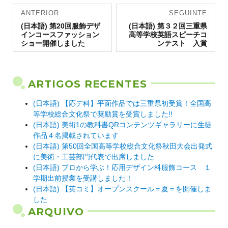
Navegação
ANTERIOR
SEGUINTE
Artigo
de artigos
Artigo
(日本語) 第20回服飾デザ
(日本語) 第３２回三重県
anterior:
seguinte:
インコースファッション
高等学校英語スピーチコ
ショー開催しました
ンテスト 入賞
ARTIGOS RECENTES
(日本語) 【応デ科】平面作品では三重県初受賞！全国高
等学校総合文化祭で奨励賞を受賞しました!!
(日本語) 美術1の教科書QRコンテンツギャラリーに生徒
作品４名掲載されています
(日本語) 第50回全国高等学校総合文化祭秋田大会出発式
に美術・工芸部門代表で出席しました
(日本語) プロから学ぶ！応用デザイン科服飾コース １
学期出前授業を受講しました！
(日本語) 【英コミ】オープンスクール＝夏＝を開催しま
した
ARQUIVO