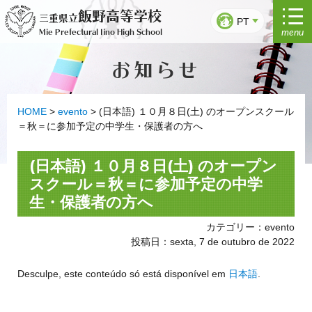
Saltar
飯野高等学校
三重県立
para
PT
menu
Mie Prefectural Iino High School
o
conteúdo
お知らせ
HOME
>
evento
>
(日本語) １０月８日(土) のオープンスクール
＝秋＝に参加予定の中学生・保護者の方へ
(日本語) １０月８日(土) のオープン
スクール＝秋＝に参加予定の中学
生・保護者の方へ
カテゴリー：evento
投稿日：sexta, 7 de outubro de 2022
Desculpe, este conteúdo só está disponível em
日本語
.