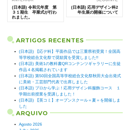
Artigo
de artigos
Artigo
(日本語) 令和元年度 第
(日本語) 応用デザイン科2
anterior:
seguinte:
３１期生 卒業式が行わ
年生展の開催について
れました。
ARTIGOS RECENTES
(日本語) 【応デ科】平面作品では三重県初受賞！全国高
等学校総合文化祭で奨励賞を受賞しました!!
(日本語) 美術1の教科書QRコンテンツギャラリーに生徒
作品４名掲載されています
(日本語) 第50回全国高等学校総合文化祭秋田大会出発式
に美術・工芸部門代表で出席しました
(日本語) プロから学ぶ！応用デザイン科服飾コース １
学期出前授業を受講しました！
(日本語) 【英コミ】オープンスクール＝夏＝を開催しま
した
ARQUIVO
Agosto 2026