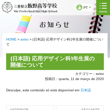
Saltar
飯野高等学校
三重県立
para
PT
menu
Mie Prefectural Iino High School
o
conteúdo
お知らせ
HOME
>
aviso
>
(日本語) 応用デザイン科1年生展の開催につい
て
(日本語) 応用デザイン科1年生展の
開催について
カテゴリー：aviso
投稿日：quarta, 11 de março de 2020
Desculpe, este conteúdo só está disponível em
日本語
.
Navegação
ANTERIOR
SEGUINTE