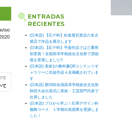
ENTRADAS
RECIENTES
iso
(日本語) 【応デ科】松坂屋百貨店の名古
2020
屋店で作品を展示します
(日本語) 【応デ科】平面作品では三重県
初受賞！全国高等学校総合文化祭で奨励
賞を受賞しました!!
(日本語) 美術1の教科書QRコンテンツギ
ャラリーに生徒作品４名掲載されていま
NTE
す
(日本語) 第50回全国高等学校総合文化祭
いて
秋田大会出発式に美術・工芸部門代表で
出席しました
(日本語) プロから学ぶ！応用デザイン科
服飾コース １学期出前授業を受講しま
した！