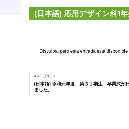
(日本語) 応用デザイン科1
Disculpa, pero esta entrada está disponible
Navegación
ANTERIOR
Entrada
(日本語) 令和元年度 第３１期生 卒業式が
de entradas
anterior:
ました。