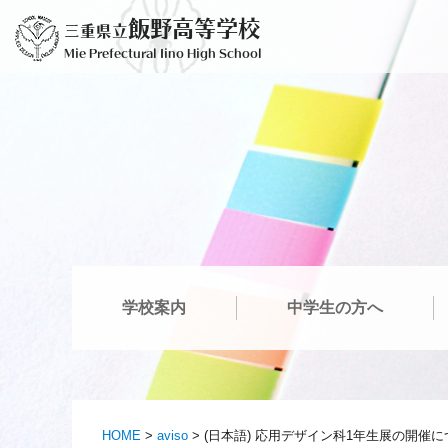
Ir
飯野高等学校
三重県立
al
Mie Prefectural Iino High School
contenido
学校案内
中学生の方へ
HOME
>
aviso
>
(日本語) 応用デザイン科1年生展の開催