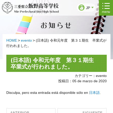
Ir
飯野高等学校
三重県立
al
JP
menu
Mie Prefectural Iino High School
contenido
お知らせ
HOME
>
evento
>
(日本語) 令和元年度 第３１期生 卒業式が
行われました。
(日本語) 令和元年度 第３１期生
卒業式が行われました。
カテゴリー：evento
投稿日：05 de marzo de 2020
Disculpa, pero esta entrada está disponible sólo en
日本語
.
Navegación
ANTERIOR
SIGUIENTE