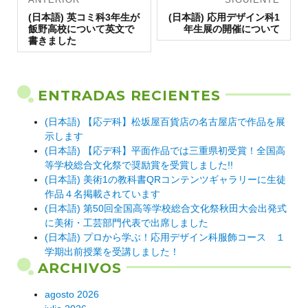
Entrada
de
Entrada
(日本語) 英コミ科3年生が
(日本語) 応用デザイン科1
anterior:
siguiente:
飯野高校について英文で
年生展の開催について
entradas
書きました
ENTRADAS RECIENTES
(日本語) 【応デ科】松坂屋百貨店の名古屋店で作品を展
示します
(日本語) 【応デ科】平面作品では三重県初受賞！全国高
等学校総合文化祭で奨励賞を受賞しました!!
(日本語) 美術1の教科書QRコンテンツギャラリーに生徒
作品４名掲載されています
(日本語) 第50回全国高等学校総合文化祭秋田大会出発式
に美術・工芸部門代表で出席しました
(日本語) プロから学ぶ！応用デザイン科服飾コース １
学期出前授業を受講しました！
ARCHIVOS
agosto 2026