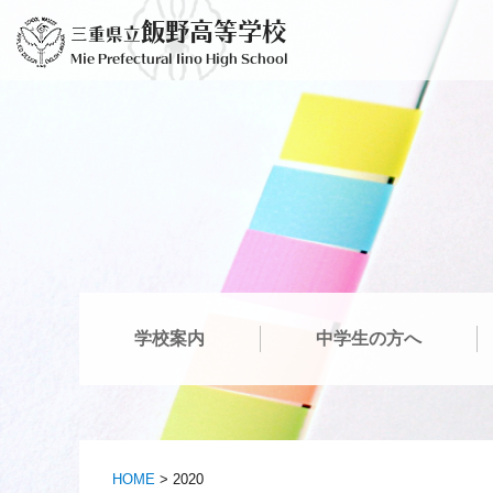
Skip
飯野高等学校
三重県立
to
Mie Prefectural Iino High School
content
学校案内
中学生の方へ
HOME
>
2020