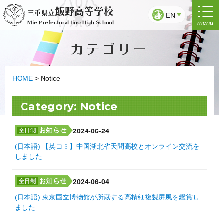
Skip
飯野高等学校
三重県立
to
EN
menu
Mie Prefectural Iino High School
content
カテゴリー
HOME
>
Notice
Category:
Notice
2024-06-24
(日本語) 【英コミ】中国湖北省天問高校とオンライン交流を
しました
2024-06-04
(日本語) 東京国立博物館が所蔵する高精細複製屏風を鑑賞し
ました