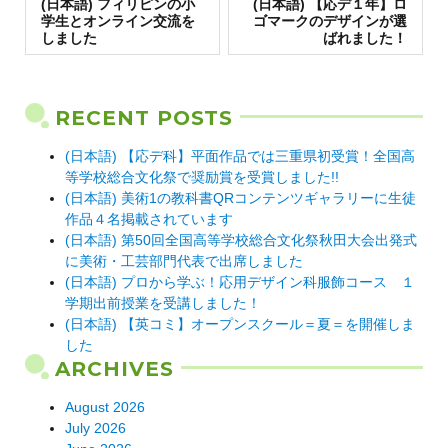
Previous
navigation
Next
(日本語) フィリピンの小
(日本語) 【応デ１年】ロ
post:
post:
学生とオンライン交流を
ゴマークのデザインが選
しました
ばれました！
RECENT POSTS
(日本語) 【応デ科】平面作品では三重県初受賞！全国高
等学校総合文化祭で奨励賞を受賞しました!!
(日本語) 美術1の教科書QRコンテンツギャラリーに生徒
作品４名掲載されています
(日本語) 第50回全国高等学校総合文化祭秋田大会出発式
に美術・工芸部門代表で出席しました
(日本語) プロから学ぶ！応用デザイン科服飾コース １
学期出前授業を受講しました！
(日本語) 【英コミ】オープンスクール＝夏＝を開催しま
した
ARCHIVES
August 2026
July 2026