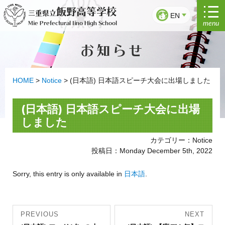
Skip
飯野高等学校
三重県立
to
EN
menu
Mie Prefectural Iino High School
content
お知らせ
HOME
>
Notice
>
(日本語) 日本語スピーチ大会に出場しました
(日本語) 日本語スピーチ大会に出場
しました
カテゴリー：Notice
投稿日：Monday December 5th, 2022
Sorry, this entry is only available in
日本語
.
Post
PREVIOUS
NEXT