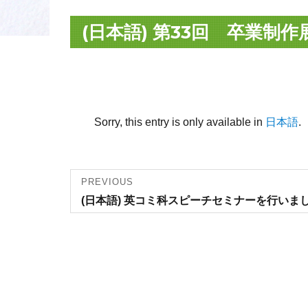
(日本語) 第33回 卒業制
Sorry, this entry is only available in
日本語
.
Post
PREVIOUS
Previous
(日本語) 英コミ科スピーチセミナーを行いま
navigation
post: