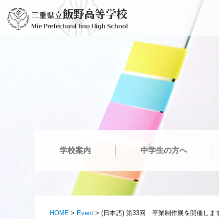
Skip
飯野高等学校
三重県立
to
Mie Prefectural Iino High School
content
学校案内
中学生の方へ
HOME
>
Event
>
(日本語) 第33回 卒業制作展を開催しま