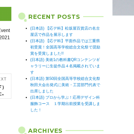
RECENT POSTS
(日本語) 【応デ科】松坂屋百貨店の名古
ent
屋店で作品を展示します
2021
(日本語) 【応デ科】平面作品では三重県
初受賞！全国高等学校総合文化祭で奨励
賞を受賞しました!!
(日本語) 美術1の教科書QRコンテンツギ
ャラリーに生徒作品４名掲載されていま
す
(日本語) 第50回全国高等学校総合文化祭
EXT
秋田大会出発式に美術・工芸部門代表で
ド）
出席しました
た。
(日本語) プロから学ぶ！応用デザイン科
服飾コース １学期出前授業を受講しま
した！
ARCHIVES