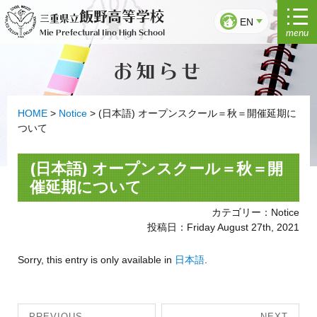
Skip
飯野高等学校
三重県立
to
EN
menu
Mie Prefectural Iino High School
content
お知らせ
HOME
>
Notice
>
(日本語) オープンスクール＝秋＝開催延期に
ついて
(日本語) オープンスクール＝秋＝開
催延期について
カテゴリー：Notice
投稿日：Friday August 27th, 2021
Sorry, this entry is only available in
日本語
.
Post
PREVIOUS
NEXT