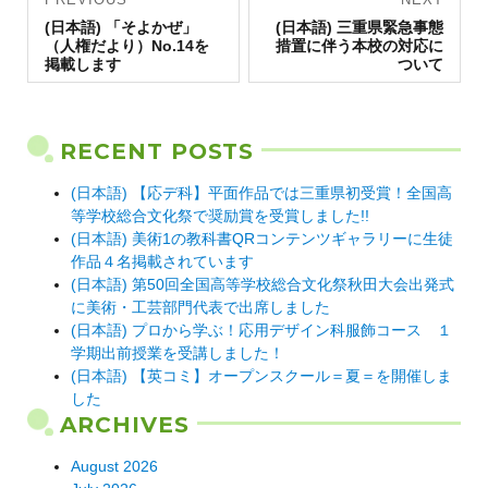
Previous
navigation
Next
(日本語) 「そよかぜ」
(日本語) 三重県緊急事態
post:
post:
（人権だより）No.14を
措置に伴う本校の対応に
掲載します
ついて
RECENT POSTS
(日本語) 【応デ科】平面作品では三重県初受賞！全国高
等学校総合文化祭で奨励賞を受賞しました!!
(日本語) 美術1の教科書QRコンテンツギャラリーに生徒
作品４名掲載されています
(日本語) 第50回全国高等学校総合文化祭秋田大会出発式
に美術・工芸部門代表で出席しました
(日本語) プロから学ぶ！応用デザイン科服飾コース １
学期出前授業を受講しました！
(日本語) 【英コミ】オープンスクール＝夏＝を開催しま
した
ARCHIVES
August 2026