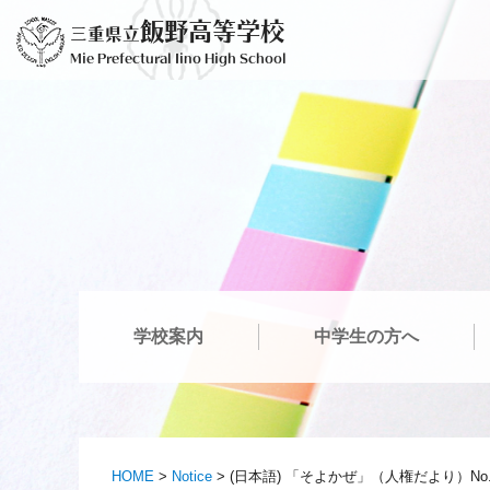
Skip
飯野高等学校
三重県立
to
Mie Prefectural Iino High School
content
学校案内
中学生の方へ
HOME
>
Notice
>
(日本語) 「そよかぜ」（人権だより）No