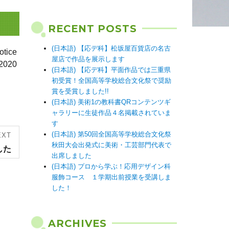
RECENT POSTS
(日本語) 【応デ科】松坂屋百貨店の名古
ice
屋店で作品を展示します
2020
(日本語) 【応デ科】平面作品では三重県
初受賞！全国高等学校総合文化祭で奨励
賞を受賞しました!!
(日本語) 美術1の教科書QRコンテンツギ
ャラリーに生徒作品４名掲載されていま
す
(日本語) 第50回全国高等学校総合文化祭
EXT
秋田大会出発式に美術・工芸部門代表で
した
出席しました
(日本語) プロから学ぶ！応用デザイン科
服飾コース １学期出前授業を受講しま
した！
ARCHIVES