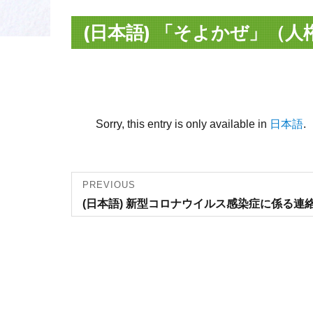
(日本語) 「そよかぜ」（人
Sorry, this entry is only available in
日本語
.
Post
PREVIOUS
Previous
(日本語) 新型コロナウイルス感染症に係る連
navigation
post: