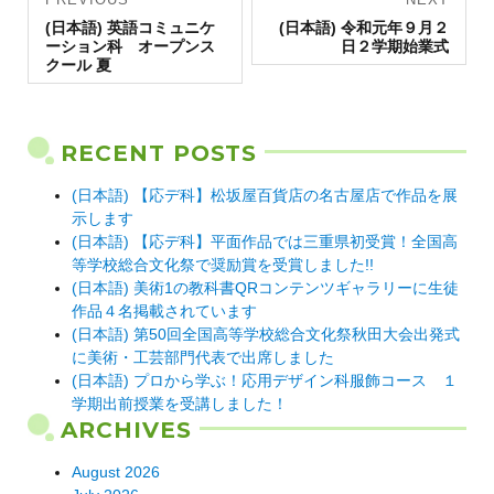
Previous
navigation
Next
(日本語) 英語コミュニケ
(日本語) 令和元年９月２
post:
post:
ーション科 オープンス
日２学期始業式
クール 夏
RECENT POSTS
(日本語) 【応デ科】松坂屋百貨店の名古屋店で作品を展
示します
(日本語) 【応デ科】平面作品では三重県初受賞！全国高
等学校総合文化祭で奨励賞を受賞しました!!
(日本語) 美術1の教科書QRコンテンツギャラリーに生徒
作品４名掲載されています
(日本語) 第50回全国高等学校総合文化祭秋田大会出発式
に美術・工芸部門代表で出席しました
(日本語) プロから学ぶ！応用デザイン科服飾コース １
学期出前授業を受講しました！
ARCHIVES
August 2026