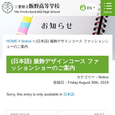
Skip
飯野高等学校
三重県立
to
EN
menu
Mie Prefectural Iino High School
content
お知らせ
HOME
>
Notice
>
(日本語) 服飾デザインコース ファッションシ
ョーのご案内
(日本語) 服飾デザインコース ファ
ッションショーのご案内
カテゴリー：Notice
投稿日：Friday August 30th, 2019
Sorry, this entry is only available in
日本語
.
Post
PREVIOUS
NEXT