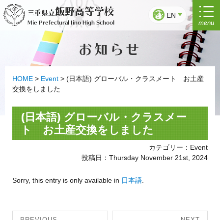
Skip
飯野高等学校
三重県立
to
EN
menu
Mie Prefectural Iino High School
content
お知らせ
HOME
>
Event
>
(日本語) グローバル・クラスメート お土産
交換をしました
(日本語) グローバル・クラスメー
ト お土産交換をしました
カテゴリー：Event
投稿日：Thursday November 21st, 2024
Sorry, this entry is only available in
日本語
.
Post
PREVIOUS
NEXT