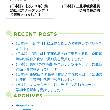
Previous
navigation
Next
(日本語) 【応デ３年】第
(日本語) 三重県教育委員
post:
post:
15回ポスターグランプリ
会教育長訪問
で表彰されました！
RECENT POSTS
(日本語) 【応デ科】松坂屋百貨店の名古屋店で作品を展
示します
(日本語) 【応デ科】平面作品では三重県初受賞！全国高
等学校総合文化祭で奨励賞を受賞しました!!
(日本語) 美術1の教科書QRコンテンツギャラリーに生徒
作品４名掲載されています
(日本語) 第50回全国高等学校総合文化祭秋田大会出発式
に美術・工芸部門代表で出席しました
(日本語) プロから学ぶ！応用デザイン科服飾コース １
学期出前授業を受講しました！
ARCHIVES
August 2026