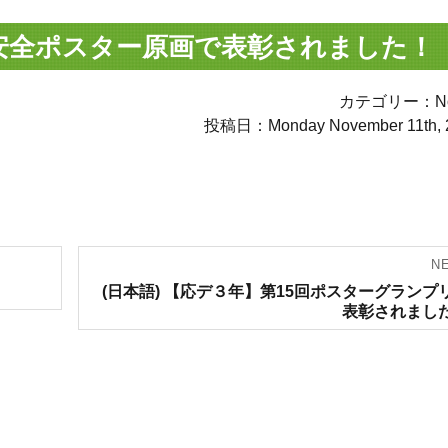
域安全ポスター原画で表彰されました！
カテゴリー：Not
投稿日：Monday November 11th, 
N
Next
(日本語) 【応デ３年】第15回ポスターグランプ
post:
表彰されまし