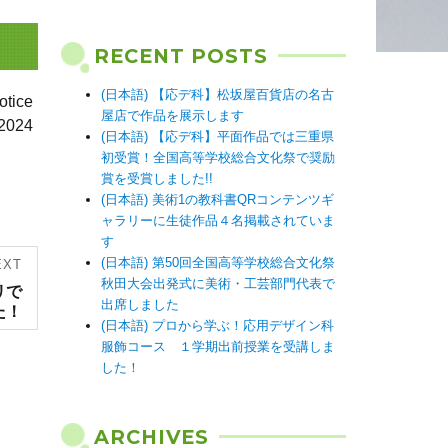
RECENT POSTS
(日本語) 【応デ科】松坂屋百貨店の名古
ice
屋店で作品を展示します
2024
(日本語) 【応デ科】平面作品では三重県
初受賞！全国高等学校総合文化祭で奨励
賞を受賞しました!!
(日本語) 美術1の教科書QRコンテンツギ
ャラリーに生徒作品４名掲載されていま
す
(日本語) 第50回全国高等学校総合文化祭
EXT
秋田大会出発式に美術・工芸部門代表で
リで
出席しました
た！
(日本語) プロから学ぶ！応用デザイン科
服飾コース １学期出前授業を受講しま
した！
ARCHIVES