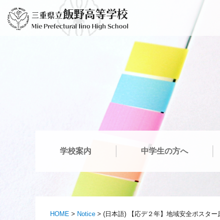
Skip
飯野高等学校
三重県立
to
Mie Prefectural Iino High School
content
学校案内
中学生の方へ
HOME
>
Notice
>
(日本語) 【応デ２年】地域安全ポスタ