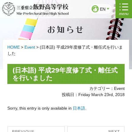
Skip
飯野高等学校
三重県立
to
EN
menu
Mie Prefectural Iino High School
content
お知らせ
HOME
>
Event
>
(日本語) 平成29年度修了式・離任式を行いま
した
(日本語) 平成29年度修了式・離任式
を行いました
カテゴリー：Event
投稿日：Friday March 23rd, 2018
Sorry, this entry is only available in
日本語
.
Post
PREVIOUS
NEXT