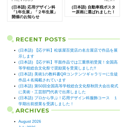
Previous
navigation
Next
(日本語) 応用デザイン科
(日本語) 自動車税ポスタ
post:
post:
「1年生展」「２年生展」
ー原画に選ばれました！
開催のお知らせ
RECENT POSTS
(日本語) 【応デ科】松坂屋百貨店の名古屋店で作品を展
示します
(日本語) 【応デ科】平面作品では三重県初受賞！全国高
等学校総合文化祭で奨励賞を受賞しました!!
(日本語) 美術1の教科書QRコンテンツギャラリーに生徒
作品４名掲載されています
(日本語) 第50回全国高等学校総合文化祭秋田大会出発式
に美術・工芸部門代表で出席しました
(日本語) プロから学ぶ！応用デザイン科服飾コース １
学期出前授業を受講しました！
ARCHIVES
August 2026