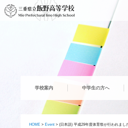
Skip
飯野高等学校
三重県立
to
Mie Prefectural Iino High School
content
学校案内
中学生の方へ
HOME
>
Event
>
(日本語) 平成29年度体育祭が行われまし