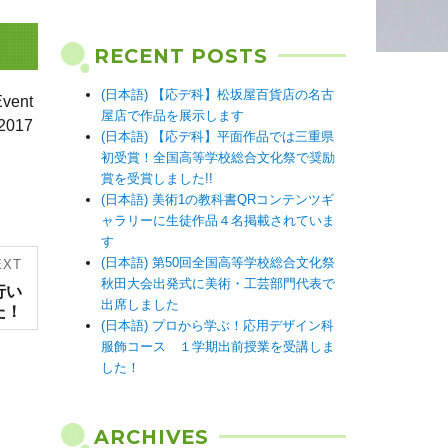
RECENT POSTS
(日本語) 【応デ科】松坂屋百貨店の名古
ent
屋店で作品を展示します
2017
(日本語) 【応デ科】平面作品では三重県
初受賞！全国高等学校総合文化祭で奨励
賞を受賞しました!!
(日本語) 美術1の教科書QRコンテンツギ
ャラリーに生徒作品４名掲載されていま
す
(日本語) 第50回全国高等学校総合文化祭
EXT
秋田大会出発式に美術・工芸部門代表で
行い
出席しました
た！
(日本語) プロから学ぶ！応用デザイン科
服飾コース １学期出前授業を受講しま
した！
ARCHIVES