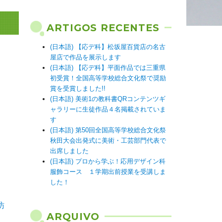
ARTIGOS RECENTES
(日本語) 【応デ科】松坂屋百貨店の名古
屋店で作品を展示します
(日本語) 【応デ科】平面作品では三重県
初受賞！全国高等学校総合文化祭で奨励
賞を受賞しました!!
(日本語) 美術1の教科書QRコンテンツギ
ャラリーに生徒作品４名掲載されていま
す
(日本語) 第50回全国高等学校総合文化祭
秋田大会出発式に美術・工芸部門代表で
出席しました
(日本語) プロから学ぶ！応用デザイン科
服飾コース １学期出前授業を受講しま
した！
訪
ARQUIVO