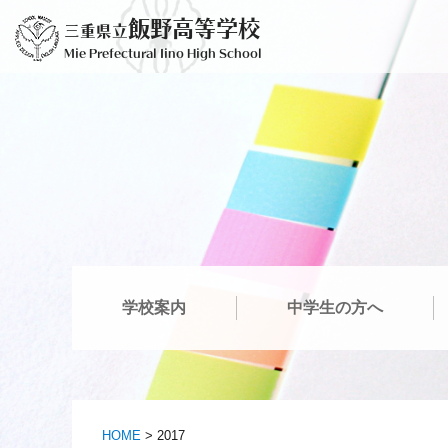
Saltar
飯野高等学校
三重県立
para
Mie Prefectural Iino High School
o
conteúdo
学校案内
中学生の方へ
HOME
>
2017