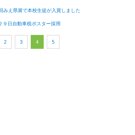
68回みえ県展で本校生徒が入賞しました
月２９日自動車税ポスター採用
2
3
4
5