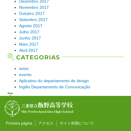
Dezembro 2017
Novembro 2017
Outubro 2017
Setembro 2017
Agosto 2017
Julho 2017
Junho 2017
Maio 2017
Abril 2017
CATEGORIAS
aviso
evento
Aplicativo do departamento de design
Inglês Departamento de Comunicação
飯野高等学校
三重県立
Mie Prefectural Iino High School
Primeira página
アクセス
サイト利用について