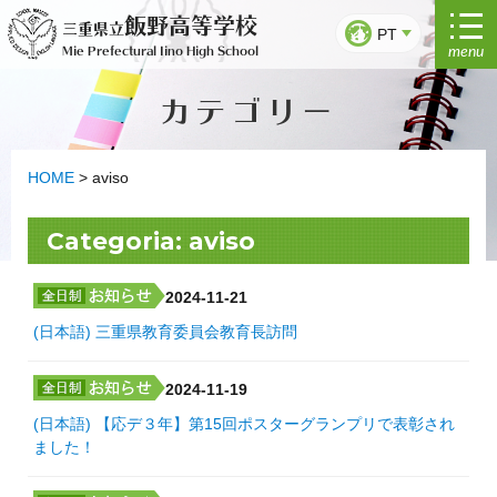
Saltar
飯野高等学校
三重県立
para
PT
menu
Mie Prefectural Iino High School
o
conteúdo
カテゴリー
HOME
>
aviso
Categoria:
aviso
2024-11-21
(日本語) 三重県教育委員会教育長訪問
2024-11-19
(日本語) 【応デ３年】第15回ポスターグランプリで表彰され
ました！