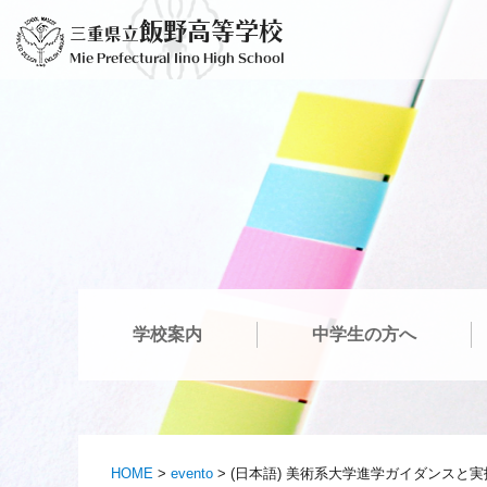
Saltar
飯野高等学校
三重県立
para
Mie Prefectural Iino High School
o
conteúdo
学校案内
中学生の方へ
HOME
>
evento
>
(日本語) 美術系大学進学ガイダンスと