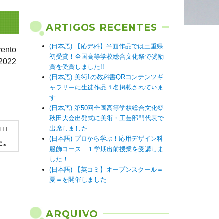
ARTIGOS RECENTES
(日本語) 【応デ科】平面作品では三重県
nto
初受賞！全国高等学校総合文化祭で奨励
2022
賞を受賞しました!!
(日本語) 美術1の教科書QRコンテンツギ
ャラリーに生徒作品４名掲載されていま
す
(日本語) 第50回全国高等学校総合文化祭
秋田大会出発式に美術・工芸部門代表で
出席しました
NTE
(日本語) プロから学ぶ！応用デザイン科
た。
服飾コース １学期出前授業を受講しま
した！
(日本語) 【英コミ】オープンスクール＝
夏＝を開催しました
ARQUIVO