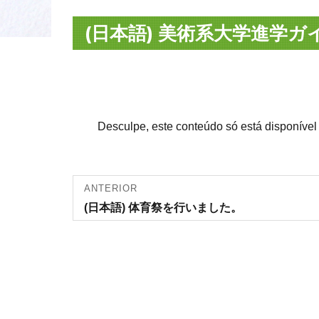
(日本語) 美術系大学進学
Desculpe, este conteúdo só está disponíve
Navegação
ANTERIOR
Artigo
(日本語) 体育祭を行いました。
de artigos
anterior: