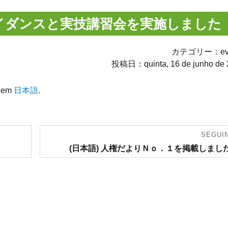
ガイダンスと実技講習会を実施しました
カテゴリー：eve
投稿日：quinta, 16 de junho de 
l em
日本語
.
SEGUI
Artigo
(日本語) 人権だよりＮｏ．１を掲載しまし
seguinte: