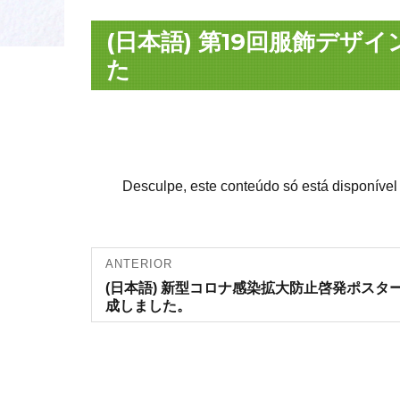
(日本語) 第19回服飾デ
た
Desculpe, este conteúdo só está disponíve
Navegação
ANTERIOR
Artigo
(日本語) 新型コロナ感染拡大防止啓発ポスタ
de artigos
anterior:
成しました。