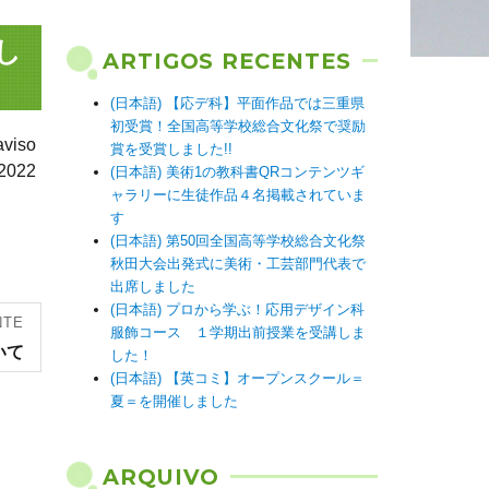
し
ARTIGOS RECENTES
(日本語) 【応デ科】平面作品では三重県
初受賞！全国高等学校総合文化祭で奨励
iso
賞を受賞しました!!
 2022
(日本語) 美術1の教科書QRコンテンツギ
ャラリーに生徒作品４名掲載されていま
す
(日本語) 第50回全国高等学校総合文化祭
秋田大会出発式に美術・工芸部門代表で
出席しました
(日本語) プロから学ぶ！応用デザイン科
NTE
服飾コース １学期出前授業を受講しま
いて
した！
(日本語) 【英コミ】オープンスクール＝
夏＝を開催しました
ARQUIVO