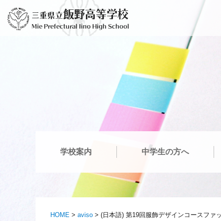
Saltar
飯野高等学校
三重県立
para
Mie Prefectural Iino High School
o
conteúdo
学校案内
中学生の方へ
HOME
>
aviso
>
(日本語) 第19回服飾デザインコースフ