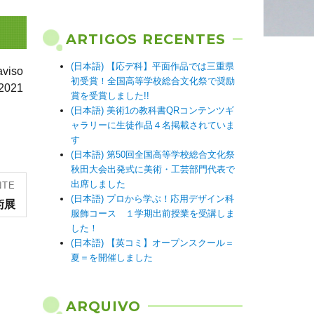
ARTIGOS RECENTES
(日本語) 【応デ科】平面作品では三重県
iso
初受賞！全国高等学校総合文化祭で奨励
2021
賞を受賞しました!!
(日本語) 美術1の教科書QRコンテンツギ
ャラリーに生徒作品４名掲載されていま
す
(日本語) 第50回全国高等学校総合文化祭
秋田大会出発式に美術・工芸部門代表で
出席しました
NTE
(日本語) プロから学ぶ！応用デザイン科
術展
服飾コース １学期出前授業を受講しま
した！
(日本語) 【英コミ】オープンスクール＝
夏＝を開催しました
ARQUIVO