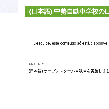
(日本語) 中勢自動車学校の
Desculpe, este conteúdo só está disponíve
Navegação
ANTERIOR
Artigo
(日本語) オープンスクール＝秋＝を実施しま
de artigos
anterior: