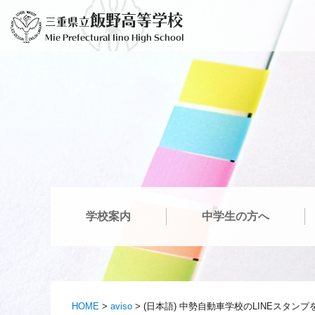
Saltar
飯野高等学校
三重県立
para
Mie Prefectural Iino High School
o
conteúdo
学校案内
中学生の方へ
HOME
>
aviso
>
(日本語) 中勢自動車学校のLINEスタン