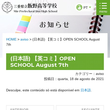
Saltar
飯野高等学校
三重県立
para
PT
menu
Mie Prefectural Iino High School
o
conteúdo
お知らせ
HOME
>
aviso
>
(日本語) 【英コミ】OPEN SCHOOL August
7th
(日本語) 【英コミ】OPEN
SCHOOL August 7th
カテゴリー：aviso
投稿日：quarta, 18 de agosto de 2021
Desculpe, este conteúdo só está disponível em
日本語
.
Navegação
ANTERIOR
SEGUINTE