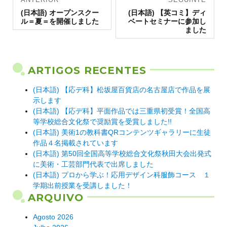
Artigo
de artigos
Artigo
(日本語) オープンスクー
(日本語) 【英コミ】ディ
anterior:
seguinte:
ル＝夏＝を開催しました
ベートセミナーに参加し
ました
ARTIGOS RECENTES
(日本語) 【応デ科】松坂屋百貨店の名古屋店で作品を展
示します
(日本語) 【応デ科】平面作品では三重県初受賞！全国高
等学校総合文化祭で奨励賞を受賞しました!!
(日本語) 美術1の教科書QRコンテンツギャラリーに生徒
作品４名掲載されています
(日本語) 第50回全国高等学校総合文化祭秋田大会出発式
に美術・工芸部門代表で出席しました
(日本語) プロから学ぶ！応用デザイン科服飾コース １
学期出前授業を受講しました！
ARQUIVO
Agosto 2026