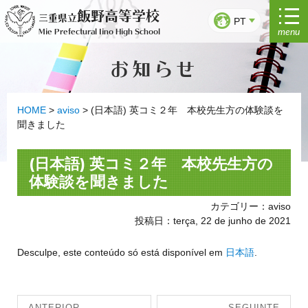
Saltar
飯野高等学校
三重県立
para
PT
menu
Mie Prefectural Iino High School
o
conteúdo
お知らせ
HOME
>
aviso
>
(日本語) 英コミ２年 本校先生方の体験談を
聞きました
(日本語) 英コミ２年 本校先生方の
体験談を聞きました
カテゴリー：aviso
投稿日：terça, 22 de junho de 2021
Desculpe, este conteúdo só está disponível em
日本語
.
Navegação
ANTERIOR
SEGUINTE