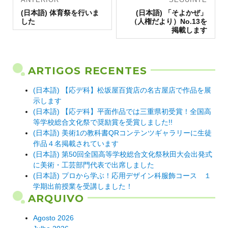
Artigo
de artigos
Artigo
(日本語) 体育祭を行いま
(日本語) 「そよかぜ」
anterior:
seguinte:
した
（人権だより）No.13を
掲載します
ARTIGOS RECENTES
(日本語) 【応デ科】松坂屋百貨店の名古屋店で作品を展
示します
(日本語) 【応デ科】平面作品では三重県初受賞！全国高
等学校総合文化祭で奨励賞を受賞しました!!
(日本語) 美術1の教科書QRコンテンツギャラリーに生徒
作品４名掲載されています
(日本語) 第50回全国高等学校総合文化祭秋田大会出発式
に美術・工芸部門代表で出席しました
(日本語) プロから学ぶ！応用デザイン科服飾コース １
学期出前授業を受講しました！
ARQUIVO
Agosto 2026