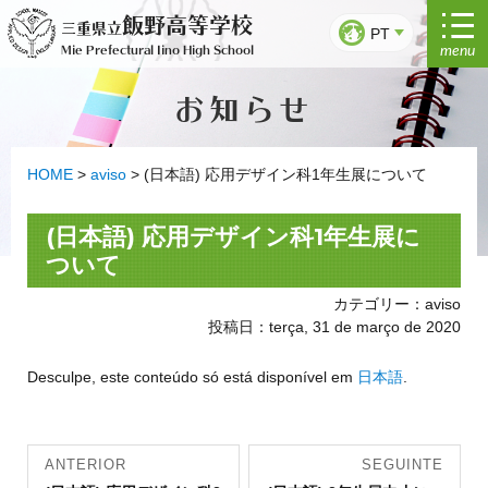
Saltar
飯野高等学校
三重県立
para
PT
menu
Mie Prefectural Iino High School
o
conteúdo
お知らせ
HOME
>
aviso
>
(日本語) 応用デザイン科1年生展について
(日本語) 応用デザイン科1年生展に
ついて
カテゴリー：aviso
投稿日：terça, 31 de março de 2020
Desculpe, este conteúdo só está disponível em
日本語
.
Navegação
ANTERIOR
SEGUINTE