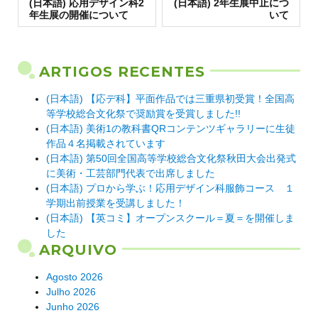
Artigo
de artigos
Artigo
(日本語) 応用デザイン科2
(日本語) 2年生展中止につ
anterior:
seguinte:
年生展の開催について
いて
ARTIGOS RECENTES
(日本語) 【応デ科】平面作品では三重県初受賞！全国高
等学校総合文化祭で奨励賞を受賞しました!!
(日本語) 美術1の教科書QRコンテンツギャラリーに生徒
作品４名掲載されています
(日本語) 第50回全国高等学校総合文化祭秋田大会出発式
に美術・工芸部門代表で出席しました
(日本語) プロから学ぶ！応用デザイン科服飾コース １
学期出前授業を受講しました！
(日本語) 【英コミ】オープンスクール＝夏＝を開催しま
した
ARQUIVO
Agosto 2026
Julho 2026
Junho 2026