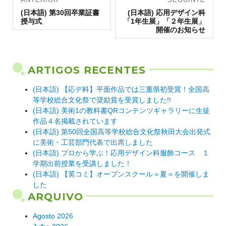
Artigo
de artigos
Artigo
(日本語) 第30回卒業証書
(日本語) 応用デザイン科
anterior:
seguinte:
授与式
「1年生展」「２年生展」
開催のお知らせ
ARTIGOS RECENTES
(日本語) 【応デ科】平面作品では三重県初受賞！全国高
等学校総合文化祭で奨励賞を受賞しました!!
(日本語) 美術1の教科書QRコンテンツギャラリーに生徒
作品４名掲載されています
(日本語) 第50回全国高等学校総合文化祭秋田大会出発式
に美術・工芸部門代表で出席しました
(日本語) プロから学ぶ！応用デザイン科服飾コース １
学期出前授業を受講しました！
(日本語) 【英コミ】オープンスクール＝夏＝を開催しま
した
ARQUIVO
Agosto 2026