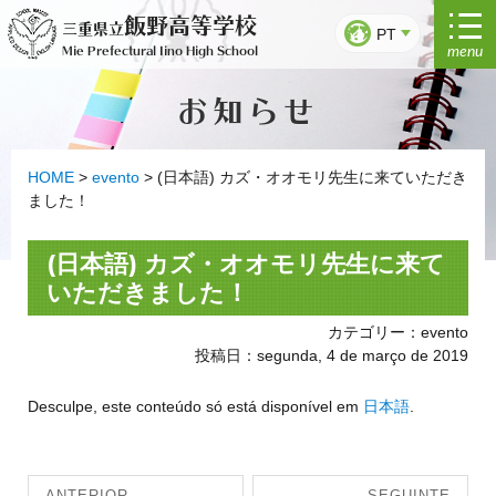
Saltar
飯野高等学校
三重県立
para
PT
menu
Mie Prefectural Iino High School
o
conteúdo
お知らせ
HOME
>
evento
>
(日本語) カズ・オオモリ先生に来ていただき
ました！
(日本語) カズ・オオモリ先生に来て
いただきました！
カテゴリー：evento
投稿日：segunda, 4 de março de 2019
Desculpe, este conteúdo só está disponível em
日本語
.
Navegação
ANTERIOR
SEGUINTE