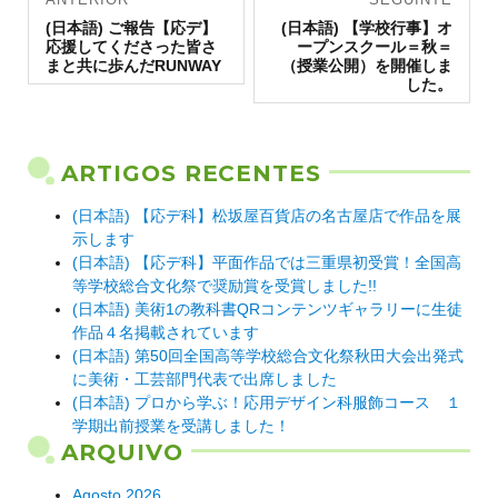
Artigo
de artigos
Artigo
(日本語) ご報告【応デ】
(日本語) 【学校行事】オ
anterior:
seguinte:
応援してくださった皆さ
ープンスクール＝秋＝
まと共に歩んだRUNWAY
（授業公開）を開催しま
した。
ARTIGOS RECENTES
(日本語) 【応デ科】松坂屋百貨店の名古屋店で作品を展
示します
(日本語) 【応デ科】平面作品では三重県初受賞！全国高
等学校総合文化祭で奨励賞を受賞しました!!
(日本語) 美術1の教科書QRコンテンツギャラリーに生徒
作品４名掲載されています
(日本語) 第50回全国高等学校総合文化祭秋田大会出発式
に美術・工芸部門代表で出席しました
(日本語) プロから学ぶ！応用デザイン科服飾コース １
学期出前授業を受講しました！
ARQUIVO
Agosto 2026