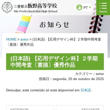
Saltar
飯野高等学校
三重県立
para
PT
menu
Mie Prefectural Iino High School
o
conteúdo
お知らせ
HOME
>
aviso
>
(日本語) 【応用デザイン科】２学期中間考査
〔素描〕優秀作品
(日本語) 【応用デザイン科】２学期
中間考査〔素描〕優秀作品
カテゴリー：aviso
投稿日：segunda, 20 de outubro de 2025
Desculpe, este conteúdo só está disponível em
日本語
.
Navegação
ANTERIOR
SEGUINTE