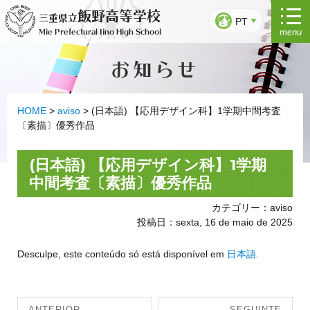
Saltar
飯野高等学校
三重県立
para
PT
menu
Mie Prefectural Iino High School
o
conteúdo
お知らせ
HOME
>
aviso
>
(日本語) 【応用デザイン科】1学期中間考査
〔素描〕優秀作品
(日本語) 【応用デザイン科】1学期
中間考査〔素描〕優秀作品
カテゴリー：aviso
投稿日：sexta, 16 de maio de 2025
Desculpe, este conteúdo só está disponível em
日本語
.
Navegação
ANTERIOR
SEGUINTE