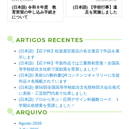
Artigo
de artigos
Artigo
(日本語) 令和８年度 教
(日本語) 【学校行事】遠
anterior:
seguinte:
育実習の申し込み手続き
足を実施しました
について
ARTIGOS RECENTES
(日本語) 【応デ科】松坂屋百貨店の名古屋店で作品を展
示します
(日本語) 【応デ科】平面作品では三重県初受賞！全国高
等学校総合文化祭で奨励賞を受賞しました!!
(日本語) 美術1の教科書QRコンテンツギャラリーに生徒
作品４名掲載されています
(日本語) 第50回全国高等学校総合文化祭秋田大会出発式
に美術・工芸部門代表で出席しました
(日本語) プロから学ぶ！応用デザイン科服飾コース １
学期出前授業を受講しました！
ARQUIVO
Agosto 2026