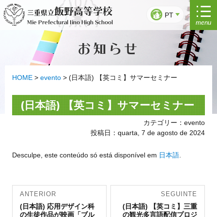
Saltar
飯野高等学校
三重県立
para
PT
menu
Mie Prefectural Iino High School
o
conteúdo
お知らせ
HOME
>
evento
>
(日本語) 【英コミ】サマーセミナー
(日本語) 【英コミ】サマーセミナー
カテゴリー：evento
投稿日：quarta, 7 de agosto de 2024
Desculpe, este conteúdo só está disponível em
日本語
.
Navegação
ANTERIOR
SEGUINTE
Artigo
de artigos
Artigo
(日本語) 応用デザイン科
(日本語) 【英コミ】三重
anterior:
seguinte:
の生徒作品が映画「ブル
の観光多言語配信プロジ