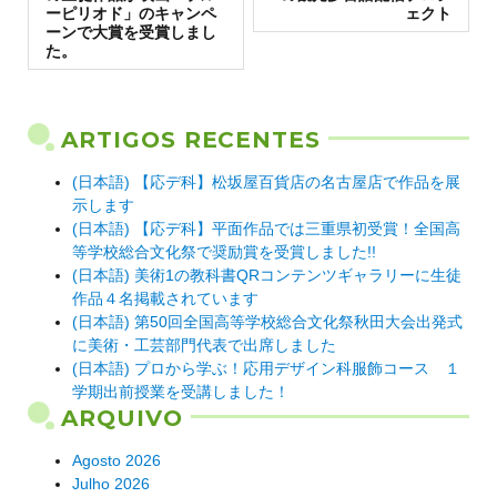
ーピリオド」のキャンペ
ェクト
ーンで大賞を受賞しまし
た。
ARTIGOS RECENTES
(日本語) 【応デ科】松坂屋百貨店の名古屋店で作品を展
示します
(日本語) 【応デ科】平面作品では三重県初受賞！全国高
等学校総合文化祭で奨励賞を受賞しました!!
(日本語) 美術1の教科書QRコンテンツギャラリーに生徒
作品４名掲載されています
(日本語) 第50回全国高等学校総合文化祭秋田大会出発式
に美術・工芸部門代表で出席しました
(日本語) プロから学ぶ！応用デザイン科服飾コース １
学期出前授業を受講しました！
ARQUIVO
Agosto 2026
Julho 2026