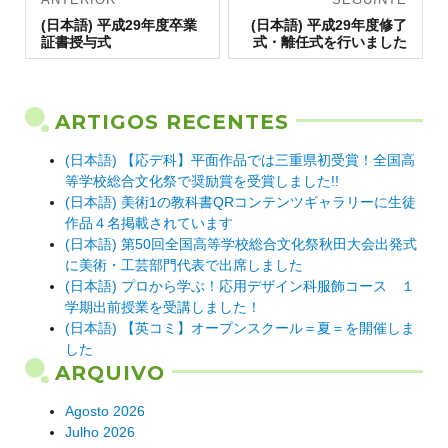
Artigo
de artigos
Artigo
(日本語) 平成29年度卒業
(日本語) 平成29年度修了
anterior:
seguinte:
証書授与式
式・離任式を行いました
ARTIGOS RECENTES
(日本語) 【応デ科】平面作品では三重県初受賞！全国高
等学校総合文化祭で奨励賞を受賞しました!!
(日本語) 美術1の教科書QRコンテンツギャラリーに生徒
作品４名掲載されています
(日本語) 第50回全国高等学校総合文化祭秋田大会出発式
に美術・工芸部門代表で出席しました
(日本語) プロから学ぶ！応用デザイン科服飾コース １
学期出前授業を受講しました！
(日本語) 【英コミ】オープンスクール＝夏＝を開催しま
した
ARQUIVO
Agosto 2026
Julho 2026