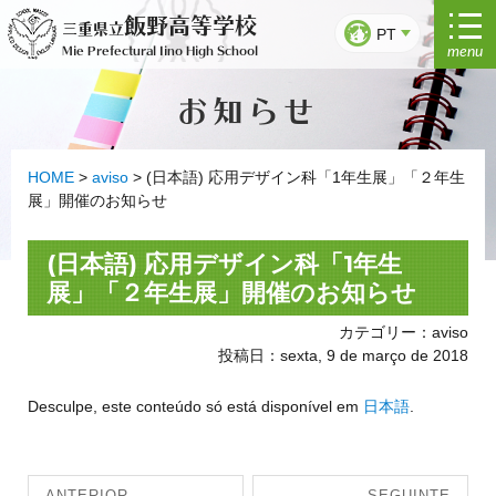
Saltar
飯野高等学校
三重県立
para
PT
menu
Mie Prefectural Iino High School
o
conteúdo
お知らせ
HOME
>
aviso
>
(日本語) 応用デザイン科「1年生展」「２年生
展」開催のお知らせ
(日本語) 応用デザイン科「1年生
展」「２年生展」開催のお知らせ
カテゴリー：aviso
投稿日：sexta, 9 de março de 2018
Desculpe, este conteúdo só está disponível em
日本語
.
Navegação
ANTERIOR
SEGUINTE