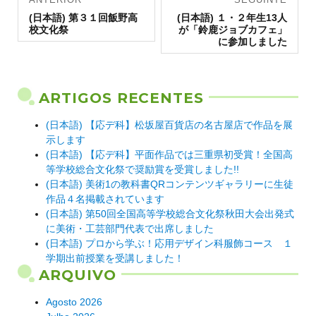
Artigo
de artigos
Artigo
(日本語) 第３１回飯野高
(日本語) １・２年生13人
anterior:
seguinte:
校文化祭
が「鈴鹿ジョブカフェ」
に参加しました
ARTIGOS RECENTES
(日本語) 【応デ科】松坂屋百貨店の名古屋店で作品を展
示します
(日本語) 【応デ科】平面作品では三重県初受賞！全国高
等学校総合文化祭で奨励賞を受賞しました!!
(日本語) 美術1の教科書QRコンテンツギャラリーに生徒
作品４名掲載されています
(日本語) 第50回全国高等学校総合文化祭秋田大会出発式
に美術・工芸部門代表で出席しました
(日本語) プロから学ぶ！応用デザイン科服飾コース １
学期出前授業を受講しました！
ARQUIVO
Agosto 2026