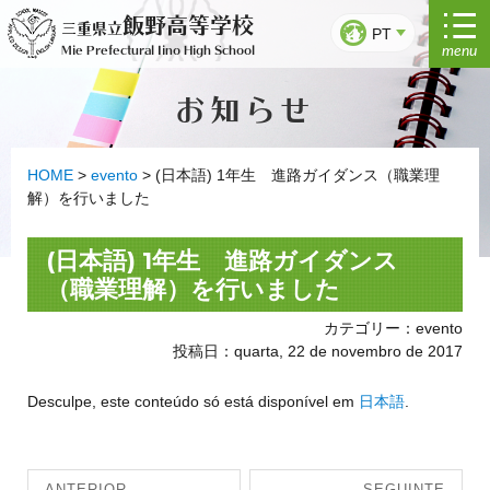
Saltar
飯野高等学校
三重県立
para
PT
menu
Mie Prefectural Iino High School
o
conteúdo
お知らせ
HOME
>
evento
>
(日本語) 1年生 進路ガイダンス（職業理
解）を行いました
(日本語) 1年生 進路ガイダンス
（職業理解）を行いました
カテゴリー：evento
投稿日：quarta, 22 de novembro de 2017
Desculpe, este conteúdo só está disponível em
日本語
.
Navegação
ANTERIOR
SEGUINTE