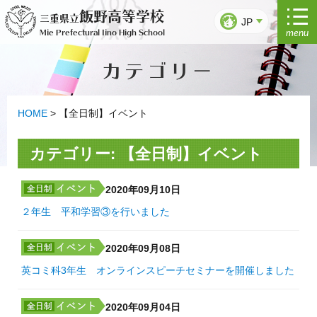
コ
飯野高等学校
三重県立
ン
JP
menu
Mie Prefectural Iino High School
テ
ン
カテゴリー
ツ
へ
ス
キ
HOME
>
【全日制】イベント
ッ
プ
カテゴリー:
【全日制】イベント
2020年09月10日
２年生 平和学習③を行いました
2020年09月08日
英コミ科3年生 オンラインスピーチセミナーを開催しました
2020年09月04日