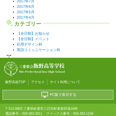
2017年7月
2017年6月
2017年5月
2017年4月
カテゴリー
【全日制】お知らせ
【全日制】イベント
応用デザイン科
英語コミュニケーション科
飯野高等学校
三重県立
Mie Prefectural Iino High School
飯野高校TOP
アクセス
サイト利用について
PC版で表示する
〒513-0803 三重県鈴鹿市三日市町東新田場1695
電話番号：
059-383-3011
ファックス番号：059-383-1158