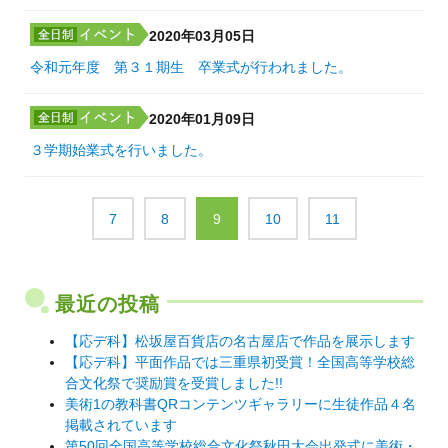
2020年03月05日
令和元年度 第３１期生 卒業式が行われました。
2020年01月09日
３学期始業式を行いました。
7
8
9
10
11
最近の投稿
【応デ科】松坂屋百貨店の名古屋店で作品を展示します
【応デ科】平面作品では三重県初受賞！全国高等学校総
合文化祭で奨励賞を受賞しました!!
美術1の教科書QRコンテンツギャラリーに生徒作品４名
掲載されています
第50回全国高等学校総合文化祭秋田大会出発式に美術・