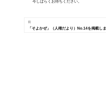
今しばらくお待ちください。
投
前
過
「そよかぜ」（人権だより）No.14を掲載し
稿
去
の
ナ
投
稿:
ビ
ゲ
ー
シ
ョ
ン