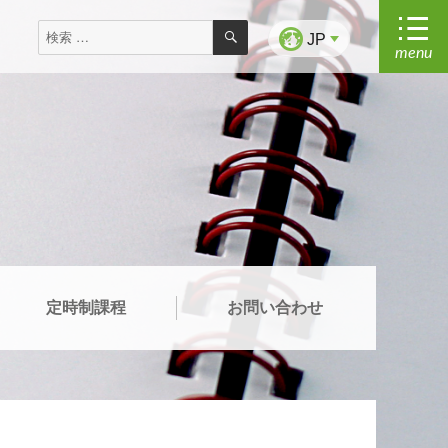
検
検
索
JP
menu
索
対
象:
定時制課程
お問い合わせ