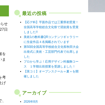
最近の投稿
【応デ科】平面作品では三重県初受賞！
知らせ
全国高等学校総合文化祭で奨励賞を受賞
27日
しました!!
美術1の教科書QRコンテンツギャラリー
に生徒作品４名掲載されています
第50回全国高等学校総合文化祭秋田大会
出発式に美術・工芸部門代表で出席しま
催を
した
いま
プロから学ぶ！応用デザイン科服飾コー
ス １学期出前授業を受講しました！
【英コミ】オープンスクール＝夏＝を開
催しました
を考
上げ
アーカイブ
で、
2026年8月