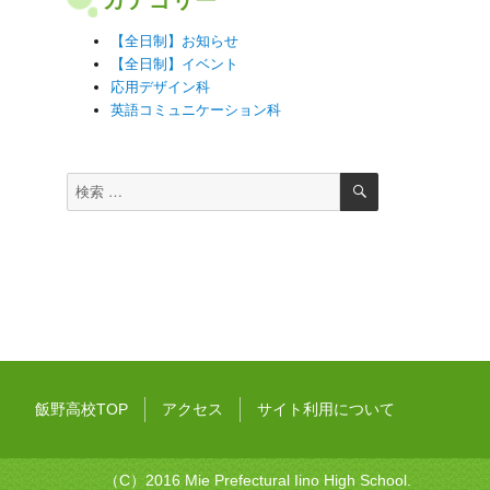
【全日制】お知らせ
【全日制】イベント
応用デザイン科
英語コミュニケーション科
検
検
索
索
対
象:
飯野高校TOP
アクセス
サイト利用について
（C）2016 Mie Prefectural Iino High School.