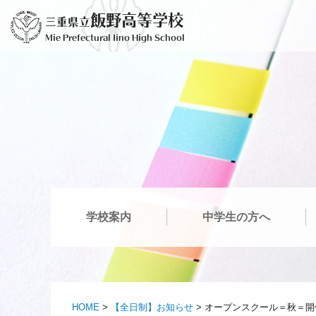
コ
飯野高等学校
三重県立
ン
Mie Prefectural Iino High School
テ
ン
ツ
へ
ス
キ
ッ
プ
学校案内
中学生の方へ
HOME
>
【全日制】お知らせ
>
オープンスクール＝秋＝開