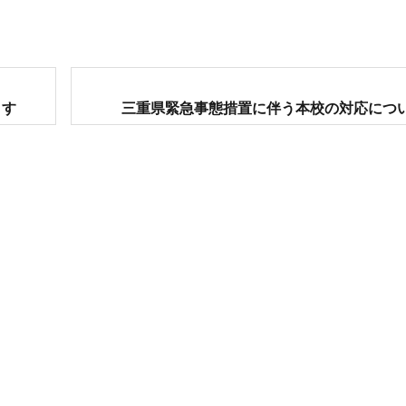
次
ます
三重県緊急事態措置に伴う本校の対応につ
の
投
稿: