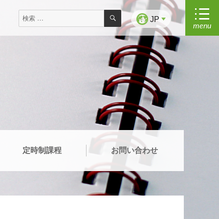
検
検
索
JP
menu
索
対
象:
定時制課程
お問い合わせ