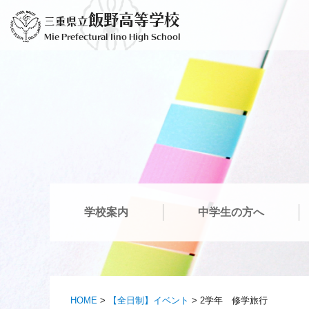
コ
飯野高等学校
三重県立
ン
Mie Prefectural Iino High School
テ
ン
ツ
へ
ス
キ
ッ
プ
学校案内
中学生の方へ
HOME
>
【全日制】イベント
>
2学年 修学旅行