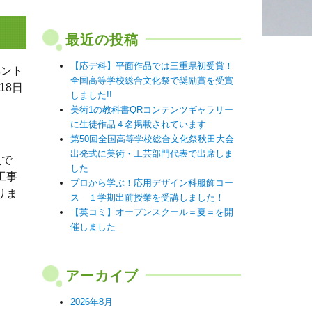
最近の投稿
【応デ科】平面作品では三重県初受賞！
ベント
全国高等学校総合文化祭で奨励賞を受賞
18日
しました!!
美術1の教科書QRコンテンツギャラリー
に生徒作品４名掲載されています
第50回全国高等学校総合文化祭秋田大会
出発式に美術・工芸部門代表で出席しま
員で
した
工事
プロから学ぶ！応用デザイン科服飾コー
りま
ス １学期出前授業を受講しました！
【英コミ】オープンスクール＝夏＝を開
催しました
アーカイブ
2026年8月