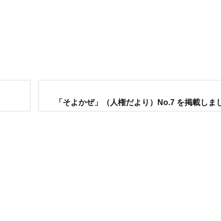
次
「そよかぜ」（人権だより）No.7 を掲載しま
の
投
稿: