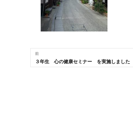
投
前
過
３年生 心の健康セミナー を実施しました
稿
去
の
ナ
投
稿:
ビ
ゲ
ー
シ
ョ