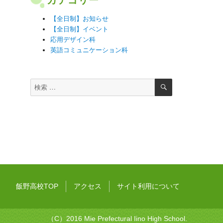
【全日制】お知らせ
【全日制】イベント
応用デザイン科
英語コミュニケーション科
検
検
索
索
対
象:
飯野高校TOP
アクセス
サイト利用について
（C）2016 Mie Prefectural Iino High School.