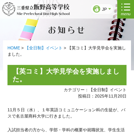
コ
飯野高等学校
三重県立
ン
JP
menu
Mie Prefectural Iino High School
テ
ン
お知らせ
ツ
へ
ス
キ
HOME
>
【全日制】イベント
>
【英コミ】大学見学会を実施し
ッ
ました。
プ
【英コミ】大学見学会を実施しまし
た。
カテゴリー：【全日制】イベント
投稿日：2025年11月20日
11月５日（水）、１年英語コミュニケーション科の生徒が、バ
スで名古屋商科大学に行きました。
入試担当者の方から、学部・学科の概要や就職状況、学生生活