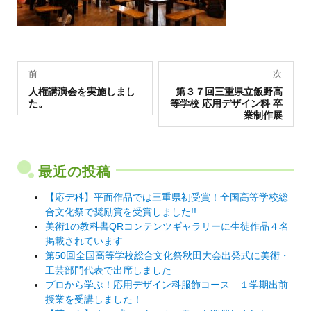
投
前
次
過
稿
次
人権講演会を実施しまし
第３７回三重県立飯野高
去
の
た。
等学校 応用デザイン科 卒
の
投
ナ
業制作展
投
稿:
稿:
ビ
ゲ
最近の投稿
ー
シ
【応デ科】平面作品では三重県初受賞！全国高等学校総
合文化祭で奨励賞を受賞しました!!
ョ
美術1の教科書QRコンテンツギャラリーに生徒作品４名
ン
掲載されています
第50回全国高等学校総合文化祭秋田大会出発式に美術・
工芸部門代表で出席しました
プロから学ぶ！応用デザイン科服飾コース １学期出前
授業を受講しました！