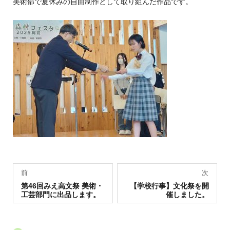
美術部で夏休みの自由制作として取り組んだ作品です。
投
前
次
過
稿
次
第46回みえ高文祭 美術・
【学校行事】文化祭を開
去
の
工芸部門に出品します。
催しました。
の
投
ナ
投
稿:
稿:
ビ