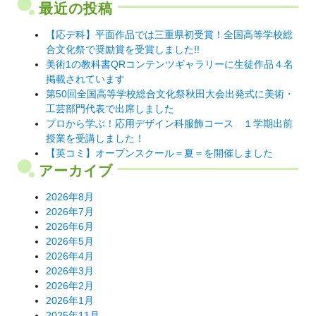
ゲ
最近の投稿
ー
【応デ科】平面作品では三重県初受賞！全国高等学校総
シ
合文化祭で奨励賞を受賞しました!!
美術1の教科書QRコンテンツギャラリーに生徒作品４名
ョ
掲載されています
ン
第50回全国高等学校総合文化祭秋田大会出発式に美術・
工芸部門代表で出席しました
プロから学ぶ！応用デザイン科服飾コース １学期出前
授業を受講しました！
【英コミ】オープンスクール＝夏＝を開催しました
アーカイブ
2026年8月
2026年7月
2026年6月
2026年5月
2026年4月
2026年3月
2026年2月
2026年1月
2025年11月