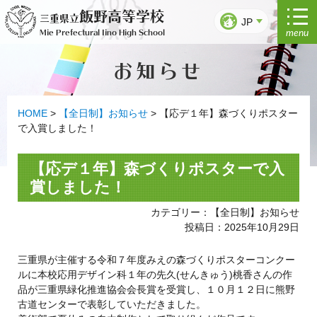
コ
飯野高等学校
三重県立
ン
JP
menu
Mie Prefectural Iino High School
テ
ン
お知らせ
ツ
へ
ス
キ
HOME
>
【全日制】お知らせ
>
【応デ１年】森づくりポスター
ッ
で入賞しました！
プ
【応デ１年】森づくりポスターで入
賞しました！
カテゴリー：【全日制】お知らせ
投稿日：2025年10月29日
三重県が主催する令和７年度みえの森づくりポスターコンクー
ルに本校応用デザイン科１年の先久(せんきゅう)桃香さんの作
品が三重県緑化推進協会会長賞を受賞し、１０月１２日に熊野
古道センターで表彰していただきました。