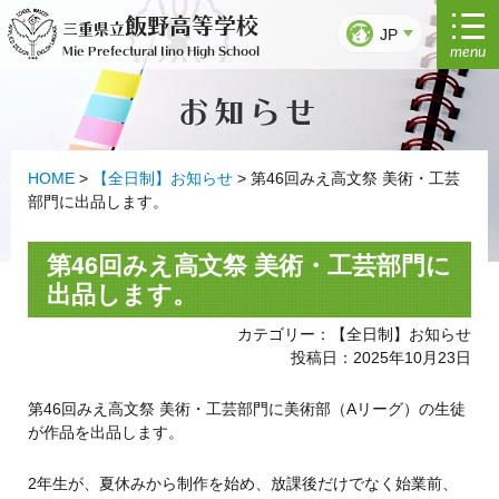
コ
飯野高等学校
三重県立
ン
JP
menu
Mie Prefectural Iino High School
テ
ン
お知らせ
ツ
へ
ス
キ
HOME
>
【全日制】お知らせ
>
第46回みえ高文祭 美術・工芸
ッ
部門に出品します。
プ
第46回みえ高文祭 美術・工芸部門に
出品します。
カテゴリー：【全日制】お知らせ
投稿日：2025年10月23日
第46回みえ高文祭 美術・工芸部門に美術部（Aリーグ）の生徒
が作品を出品します。
2年生が、夏休みから制作を始め、放課後だけでなく始業前、