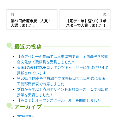
投
前
次
過
稿
次
第57回鈴鹿市展 入賞・
【応デ１年】森づくりポ
去
の
入選しました。
スターで入賞しました！
の
投
ナ
投
稿:
稿:
ビ
ゲ
最近の投稿
ー
【応デ科】平面作品では三重県初受賞！全国高等学校総
シ
合文化祭で奨励賞を受賞しました!!
美術1の教科書QRコンテンツギャラリーに生徒作品４名
ョ
掲載されています
ン
第50回全国高等学校総合文化祭秋田大会出発式に美術・
工芸部門代表で出席しました
プロから学ぶ！応用デザイン科服飾コース １学期出前
授業を受講しました！
【英コミ】オープンスクール＝夏＝を開催しました
アーカイブ
2026年8月