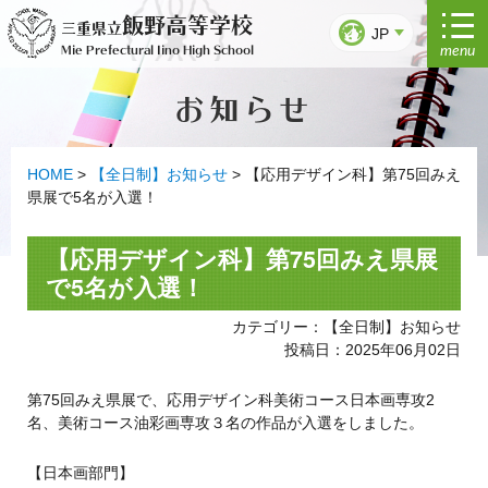
コ
飯野高等学校
三重県立
ン
JP
menu
Mie Prefectural Iino High School
テ
ン
お知らせ
ツ
へ
ス
キ
HOME
>
【全日制】お知らせ
>
【応用デザイン科】第75回みえ
ッ
県展で5名が入選！
プ
【応用デザイン科】第75回みえ県展
で5名が入選！
カテゴリー：【全日制】お知らせ
投稿日：2025年06月02日
第75回みえ県展で、応用デザイン科美術コース日本画専攻2
名、美術コース油彩画専攻３名の作品が入選をしました。
【日本画部門】