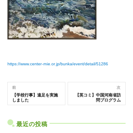
https://www.center-mie.or.jp/bunka/event/detail/51286
投
前
次
過
稿
次
【学校行事】遠足を実施
【英コミ】中国河南省訪
去
の
しました
問プログラム
の
投
ナ
投
稿:
稿:
ビ
ゲ
最近の投稿
ー