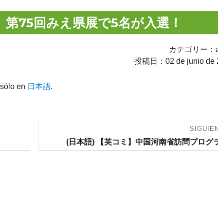
】第75回みえ県展で5名が入選！
カテゴリー：av
投稿日：02 de junio de 
 sólo en
日本語
.
SIGUIE
Entrada
(日本語) 【英コミ】中国河南省訪問プログ
siguiente: