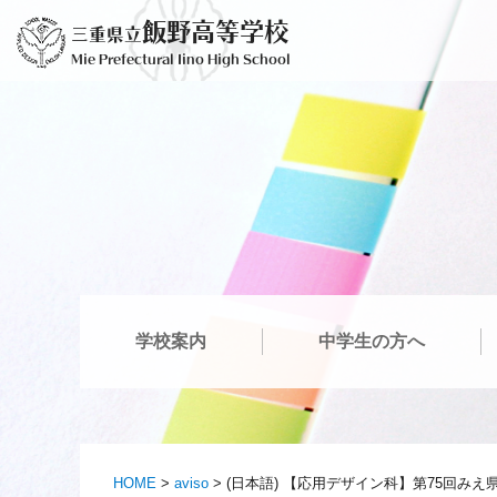
Ir
飯野高等学校
三重県立
al
Mie Prefectural Iino High School
contenido
学校案内
中学生の方へ
HOME
>
aviso
>
(日本語) 【応用デザイン科】第75回みえ