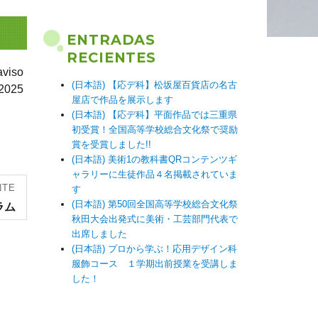
ENTRADAS
RECIENTES
iso
(日本語) 【応デ科】松坂屋百貨店の名古
2025
屋店で作品を展示します
(日本語) 【応デ科】平面作品では三重県
初受賞！全国高等学校総合文化祭で奨励
賞を受賞しました!!
(日本語) 美術1の教科書QRコンテンツギ
ャラリーに生徒作品４名掲載されていま
NTE
す
(日本語) 第50回全国高等学校総合文化祭
ラム
秋田大会出発式に美術・工芸部門代表で
出席しました
(日本語) プロから学ぶ！応用デザイン科
服飾コース １学期出前授業を受講しま
した！