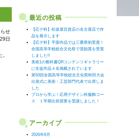
最近の投稿
【応デ科】松坂屋百貨店の名古屋店で作
知らせ
品を展示します
29日
【応デ科】平面作品では三重県初受賞！
全国高等学校総合文化祭で奨励賞を受賞
た。
しました!!
美術1の教科書QRコンテンツギャラリー
に生徒作品４名掲載されています
第50回全国高等学校総合文化祭秋田大会
出発式に美術・工芸部門代表で出席しま
した
プロから学ぶ！応用デザイン科服飾コー
ス １学期出前授業を受講しました！
アーカイブ
2026年8月