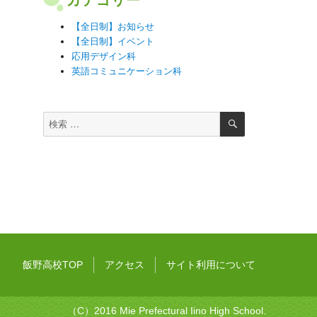
【全日制】お知らせ
【全日制】イベント
応用デザイン科
英語コミュニケーション科
検
検
索
索
対
象:
飯野高校TOP
アクセス
サイト利用について
（C）2016 Mie Prefectural Iino High School.