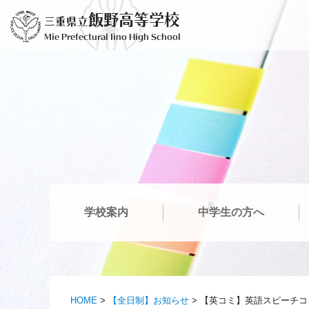
コ
飯野高等学校
三重県立
ン
Mie Prefectural Iino High School
テ
ン
ツ
へ
ス
キ
ッ
プ
学校案内
中学生の方へ
HOME
>
【全日制】お知らせ
>
【英コミ】英語スピーチコ