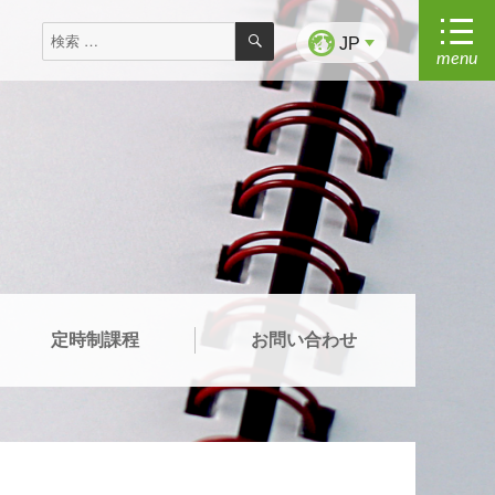
検
検
索
JP
menu
索
対
象:
定時制課程
お問い合わせ