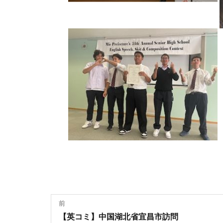
投
前
過
【英コミ】中国湖北省宜昌市訪問
稿