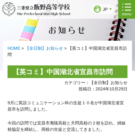
コ
飯野高等学校
三重県立
ン
JP
menu
Mie Prefectural Iino High School
テ
ン
お知らせ
ツ
へ
ス
キ
HOME
>
【全日制】お知らせ
>
【英コミ】中国湖北省宜昌市訪
ッ
問
プ
【英コミ】中国湖北省宜昌市訪問
カテゴリー：【全日制】お知らせ
投稿日：2024年10月29日
9月に英語コミュニケーション科の生徒１０名が中国湖北省宜
昌市を訪問しました。
今回の訪問では宜昌市夷陵高校と天問高校の２校を訪れ、姉妹
校協定を締結し、両校の生徒と交流してきました。