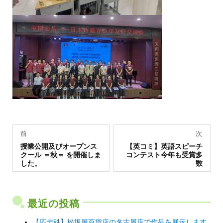
投
前
次
過
稿
次
授業公開及びオープンス
【英コミ】英語スピーチ
去
の
クール ＝秋＝ を開催しま
コンテスト今年も受賞多
の
投
ナ
した。
数
投
稿:
稿:
ビ
ゲ
最近の投稿
ー
シ
【応デ科】松坂屋百貨店の名古屋店で作品を展示します