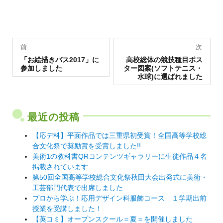
投
前
次
過
稿
次
「お絵描きバス2017」に
高校総体の競技種目ポス
去
の
参加しました
ター図案(ソフトテニス・
の
投
ナ
水球)に選ばれました
投
稿:
稿:
ビ
ゲ
最近の投稿
ー
シ
【応デ科】平面作品では三重県初受賞！全国高等学校総
合文化祭で奨励賞を受賞しました!!
ョ
美術1の教科書QRコンテンツギャラリーに生徒作品４名
ン
掲載されています
第50回全国高等学校総合文化祭秋田大会出発式に美術・
工芸部門代表で出席しました
プロから学ぶ！応用デザイン科服飾コース １学期出前
授業を受講しました！
【英コミ】オープンスクール＝夏＝を開催しました