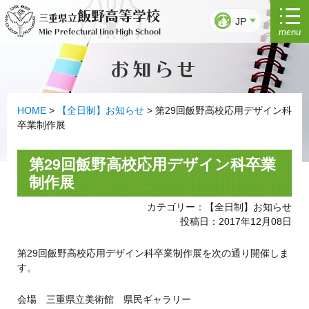
コ
飯野高等学校
三重県立
ン
JP
menu
Mie Prefectural Iino High School
テ
ン
お知らせ
ツ
へ
ス
キ
HOME
>
【全日制】お知らせ
>
第29回飯野高校応用デザイン科
ッ
卒業制作展
プ
第29回飯野高校応用デザイン科卒業
制作展
カテゴリー：【全日制】お知らせ
投稿日：2017年12月08日
第29回飯野高校応用デザイン科卒業制作展を次の通り開催しま
す。
会場 三重県立美術館 県民ギャラリー