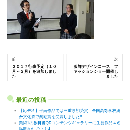
投
前
次
過
稿
次
２０１７行事予定（１０
服飾デザインコース フ
去
の
月～３月）を追加しまし
ァッションショー開催し
の
投
ナ
た
ました
投
稿:
稿:
ビ
ゲ
最近の投稿
ー
シ
【応デ科】平面作品では三重県初受賞！全国高等学校総
合文化祭で奨励賞を受賞しました!!
ョ
美術1の教科書QRコンテンツギャラリーに生徒作品４名
ン
掲載されています