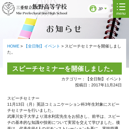
コ
飯野高等学校
三重県立
ン
JP
menu
Mie Prefectural Iino High School
テ
ン
お知らせ
ツ
へ
ス
キ
HOME
>
【全日制】イベント
>
スピーチセミナーを開催しまし
ッ
た。
プ
スピーチセミナーを開催しました。
カテゴリー：【全日制】イベント
投稿日：2017年11月24日
スピーチセミナー
11月13日（月）英語コミュニケーション科3年生対象にスピー
チセミナーを行いました。
武庫川女子大学より清水利宏先生をお招きし、前半は、スピー
チの基本的な知識や技術について実習を交えて学びました。後
半は、代表生徒4人のデモンストレーションを基に、実技指導