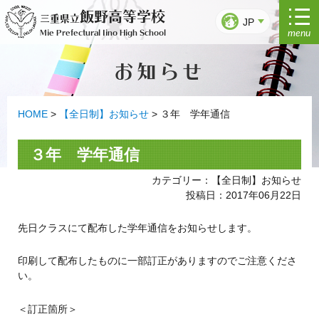
コ
飯野高等学校
三重県立
ン
JP
menu
Mie Prefectural Iino High School
テ
ン
お知らせ
ツ
へ
ス
キ
HOME
>
【全日制】お知らせ
>
３年 学年通信
ッ
プ
３年 学年通信
カテゴリー：【全日制】お知らせ
投稿日：2017年06月22日
先日クラスにて配布した学年通信をお知らせします。
印刷して配布したものに一部訂正がありますのでご注意くださ
い。
＜訂正箇所＞