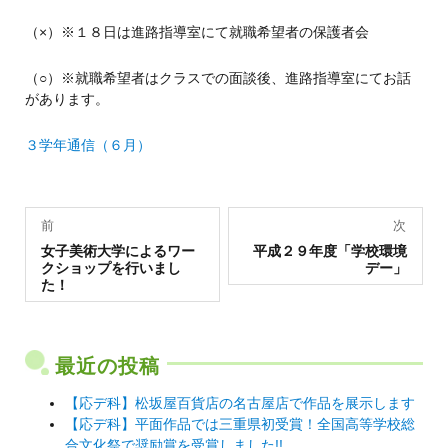
（×）※１８日は進路指導室にて就職希望者の保護者会
（○）※就職希望者はクラスでの面談後、進路指導室にてお話
があります。
３学年通信（６月）
投
前
次
過
稿
次
女子美術大学によるワー
平成２９年度「学校環境
去
の
クショップを行いまし
デー」
の
投
ナ
た！
投
稿:
稿:
ビ
ゲ
最近の投稿
ー
シ
【応デ科】松坂屋百貨店の名古屋店で作品を展示します
【応デ科】平面作品では三重県初受賞！全国高等学校総
ョ
合文化祭で奨励賞を受賞しました!!