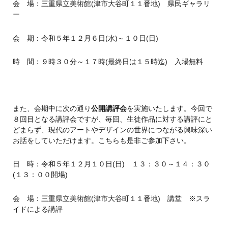
会 場：三重県立美術館(津市大谷町１１番地) 県民ギャラリ
ー
会 期：令和５年１２月６日(水)～１０日(日)
時 間：９時３０分～１７時(最終日は１５時迄) 入場無料
また、会期中に次の通り
公開講評会
を実施いたします。今回で
８回目となる講評会ですが、毎回、生徒作品に対する講評にと
どまらず、現代のアートやデザインの世界につながる興味深い
お話をしていただけます。こちらも是非ご参加下さい。
日 時：令和５年１２月１０日(日) １３：３０～１４：３０
(１３：００開場)
会 場：三重県立美術館(津市大谷町１１番地) 講堂 ※スラ
イドによる講評