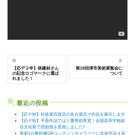
投
前
次
過
稿
次
【応デ２年】林建材さん
第18回津市美術展覧会に
去
の
の記念ロゴマークに選ば
ついて
の
投
ナ
れました！
投
稿:
稿:
ビ
ゲ
最近の投稿
ー
シ
【応デ科】松坂屋百貨店の名古屋店で作品を展示します
【応デ科】平面作品では三重県初受賞！全国高等学校総
ョ
合文化祭で奨励賞を受賞しました!!
ン
美術1の教科書QRコンテンツギャラリーに生徒作品４名