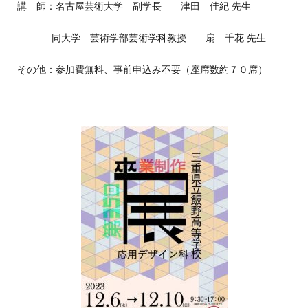
講 師：名古屋芸術大学 副学長 津田 佳紀 先生
○丸
同大学 芸術学部芸術学科教授 扇 千花 先生
その他：参加費無料、事前申込み不要（座席数約７０席）