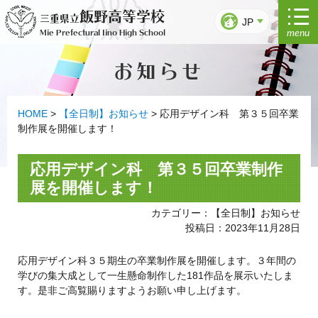
コ
飯野高等学校
三重県立
ン
JP
menu
Mie Prefectural Iino High School
テ
ン
お知らせ
ツ
へ
ス
キ
HOME
>
【全日制】お知らせ
>
応用デザイン科 第３５回卒業
ッ
制作展を開催します！
プ
応用デザイン科 第３５回卒業制作
展を開催します！
カテゴリー：【全日制】お知らせ
投稿日：2023年11月28日
応用デザイン科３５期生の卒業制作展を開催します。３年間の
学びの集大成として一生懸命制作した181作品を展示いたしま
す。是非ご高覧賜りますようお願い申し上げます。